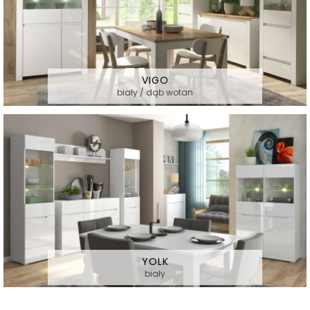
VIGO
biały / dąb wotan
YOLK
biały