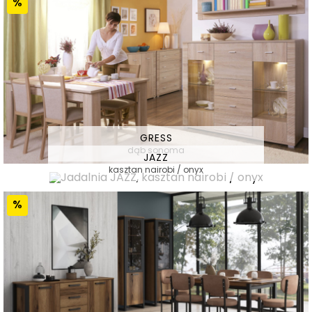
GRESS
dąb sonoma
JAZZ
kasztan nairobi / onyx