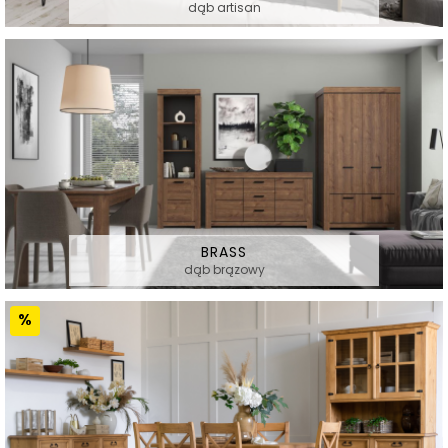
dąb artisan
BRASS
dąb brązowy