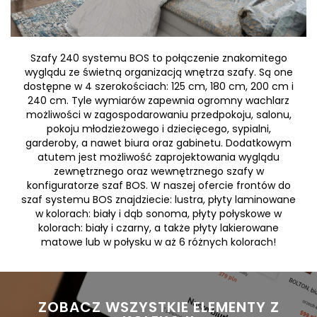
Szafy 240 systemu BOS to połączenie znakomitego
wyglądu ze świetną organizacją wnętrza szafy. Są one
dostępne w 4 szerokościach: 125 cm, 180 cm, 200 cm i
240 cm. Tyle wymiarów zapewnia ogromny wachlarz
możliwości w zagospodarowaniu przedpokoju, salonu,
pokoju młodzieżowego i dziecięcego, sypialni,
garderoby, a nawet biura oraz gabinetu. Dodatkowym
atutem jest możliwość zaprojektowania wyglądu
zewnętrznego oraz wewnętrznego szafy w
konfiguratorze szaf BOS. W naszej ofercie frontów do
szaf systemu BOS znajdziecie: lustra, płyty laminowane
w kolorach: biały i dąb sonoma, płyty połyskowe w
kolorach: biały i czarny, a także płyty lakierowane
matowe lub w połysku w aż 6 różnych kolorach!
 ZOBACZ WSZYSTKIE ELEMENTY Z 