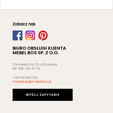
Zobacz nas
BIURO OBSŁUGI KLIENTA
MEBEL BOS SP. Z O.O.
Chmielek 204, 23-412 Łukowa
NIP: 918-216-12-73
+48 510 908 109
mebelbos@mebelbos.pl
WYŚLIJ ZAPYTANIE