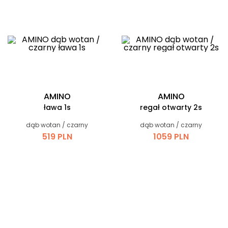
AMINO
AMINO
ława 1s
regał otwarty 2s
dąb wotan / czarny
dąb wotan / czarny
519 PLN
1059 PLN