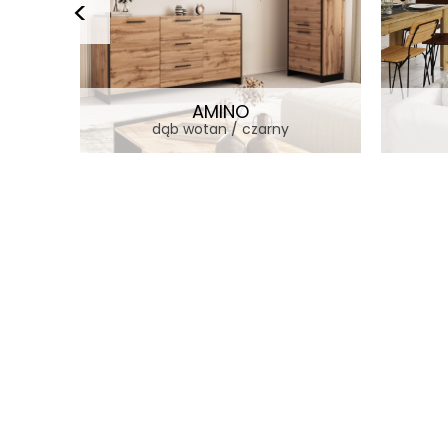
AMINO
dąb wotan / czarny