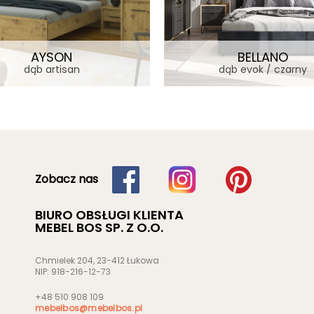
AYSON
BELLANO
dąb artisan
dąb evok / czarny
Zobacz nas
BIURO OBSŁUGI KLIENTA
MEBEL BOS SP. Z O.O.
Chmielek 204, 23-412 Łukowa
NIP: 918-216-12-73
+48 510 908 109
mebelbos@mebelbos.pl