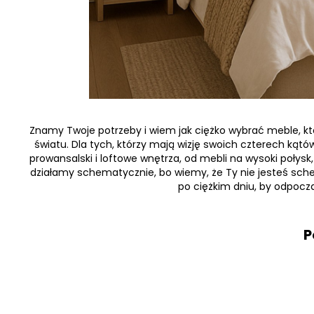
Znamy Twoje potrzeby i wiem jak ciężko wybrać meble, które
światu. Dla tych, którzy mają wizję swoich czterech kątów
prowansalski i loftowe wnętrza, od mebli na wysoki połys
działamy schematycznie, bo wiemy, że Ty nie jesteś sch
po ciężkim dniu, by odpocz
P