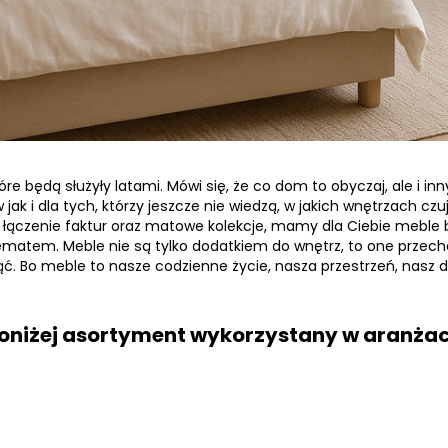
 będą służyły latami. Mówi się, że co dom to obyczaj, ale i inny
 jak i dla tych, którzy jeszcze nie wiedzą, w jakich wnętrzach czu
k, łączenie faktur oraz matowe kolekcje, mamy dla Ciebie meble 
ematem. Meble nie są tylko dodatkiem do wnętrz, to one przech
ąć. Bo meble to nasze codzienne życie, nasza przestrzeń, nasz
oniżej asortyment wykorzystany w aranżac