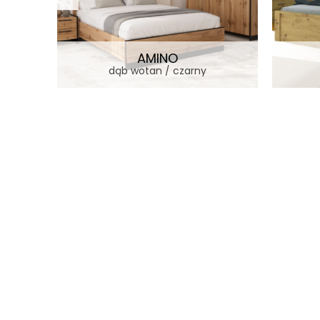
AMINO
n
dąb wotan / czarny