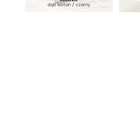
n
dąb wotan / czarny