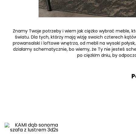
Znamy Twoje potrzeby i wiem jak ciężko wybrać meble, które
światu. Dla tych, którzy mają wizję swoich czterech kątów
prowansalski i loftowe wnętrza, od mebli na wysoki połys
działamy schematycznie, bo wiemy, że Ty nie jesteś sch
po ciężkim dniu, by odpocz
P