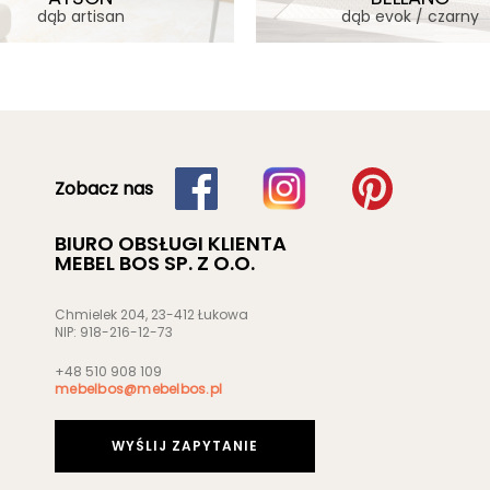
dąb artisan
dąb evok / czarny
Zobacz nas
BIURO OBSŁUGI KLIENTA
MEBEL BOS SP. Z O.O.
Chmielek 204, 23-412 Łukowa
NIP: 918-216-12-73
+48 510 908 109
mebelbos@mebelbos.pl
WYŚLIJ ZAPYTANIE