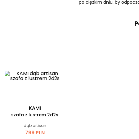
po ciężkim dniu, by odpocz
P
KAMI
szafa z lustrem 2d2s
dąb artisan
799 PLN