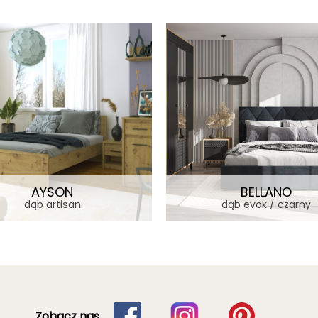
AYSON
BELLANO
dąb artisan
dąb evok / czarny
Zobacz nas