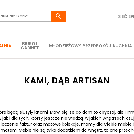
SIEĆ S
BIURO I
ALNIA
MŁODZIEŻOWY
PRZEDPOKÓJ
KUCHNIA
GABINET
KAMI, DĄB ARTISAN
 będą służyły latami. Mówi się, że co dom to obyczaj, ale i inny
 jak i dla tych, którzy jeszcze nie wiedzą, w jakich wnętrzach czu
k, łączenie faktur oraz matowe kolekcje, mamy dla Ciebie meble 
ematem. Meble nie są tylko dodatkiem do wnętrz, to one przech