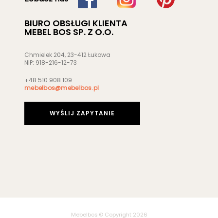
BIURO OBSŁUGI KLIENTA
MEBEL BOS SP. Z O.O.
Chmielek 204, 23-412 Łukowa
NIP: 918-216-12-73
+48 510 908 109
mebelbos@mebelbos.pl
WYŚLIJ ZAPYTANIE
Mebelbos © Copyright 2026