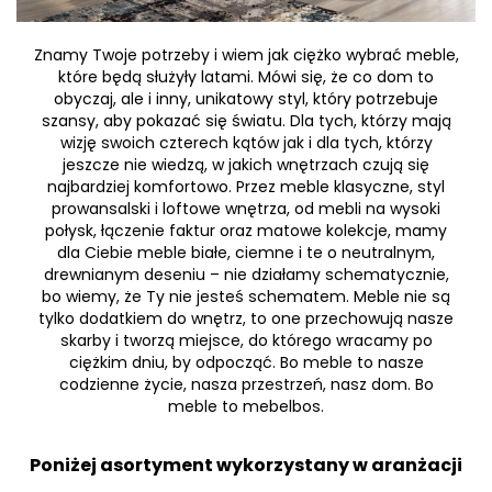
Znamy Twoje potrzeby i wiem jak ciężko wybrać meble,
które będą służyły latami. Mówi się, że co dom to
obyczaj, ale i inny, unikatowy styl, który potrzebuje
szansy, aby pokazać się światu. Dla tych, którzy mają
wizję swoich czterech kątów jak i dla tych, którzy
jeszcze nie wiedzą, w jakich wnętrzach czują się
najbardziej komfortowo. Przez meble klasyczne, styl
prowansalski i loftowe wnętrza, od mebli na wysoki
połysk, łączenie faktur oraz matowe kolekcje, mamy
dla Ciebie meble białe, ciemne i te o neutralnym,
drewnianym deseniu – nie działamy schematycznie,
bo wiemy, że Ty nie jesteś schematem. Meble nie są
tylko dodatkiem do wnętrz, to one przechowują nasze
skarby i tworzą miejsce, do którego wracamy po
ciężkim dniu, by odpocząć. Bo meble to nasze
codzienne życie, nasza przestrzeń, nasz dom. Bo
meble to mebelbos.
Poniżej asortyment wykorzystany w aranżacji